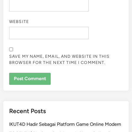
WEBSITE
SAVE MY NAME, EMAIL, AND WEBSITE IN THIS
BROWSER FOR THE NEXT TIME I COMMENT.
Recent Posts
IKUT4D Hadir Sebagai Platform Game Online Modern