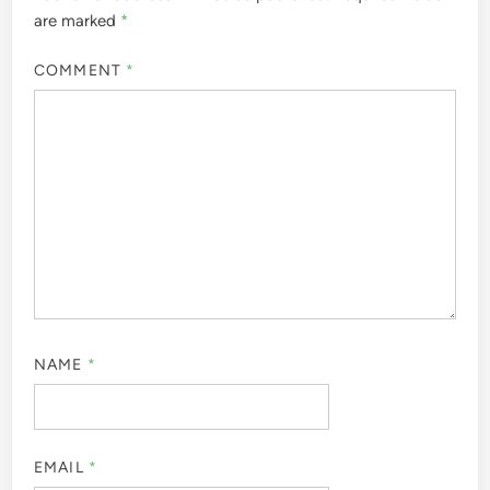
are marked
*
COMMENT
*
NAME
*
EMAIL
*