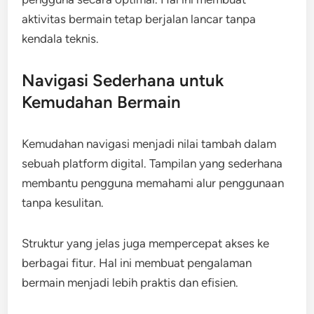
aktivitas bermain tetap berjalan lancar tanpa
kendala teknis.
Navigasi Sederhana untuk
Kemudahan Bermain
Kemudahan navigasi menjadi nilai tambah dalam
sebuah platform digital. Tampilan yang sederhana
membantu pengguna memahami alur penggunaan
tanpa kesulitan.
Struktur yang jelas juga mempercepat akses ke
berbagai fitur. Hal ini membuat pengalaman
bermain menjadi lebih praktis dan efisien.