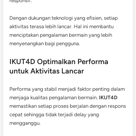
responsif.
Dengan dukungan teknologi yang efisien, setiap
aktivitas terasa lebih lancar. Hal ini membantu
menciptakan pengalaman bermain yang lebih
menyenangkan bagi pengguna.
IKUT4D Optimalkan Performa
untuk Aktivitas Lancar
Performa yang stabil menjadi faktor penting dalam
menjaga kualitas pengalaman bermain.
IKUT4D
memastikan setiap proses berjalan dengan respons
cepat sehingga tidak terjadi delay yang
mengganggu.