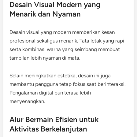
Desain Visual Modern yang
Menarik dan Nyaman
Desain visual yang modern memberikan kesan
profesional sekaligus menarik. Tata letak yang rapi
serta kombinasi warna yang seimbang membuat
tampilan lebih nyaman di mata.
Selain meningkatkan estetika, desain ini juga
membantu pengguna tetap fokus saat berinteraksi.
Pengalaman digital pun terasa lebih
menyenangkan.
Alur Bermain Efisien untuk
Aktivitas Berkelanjutan