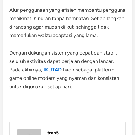
Alur penggunaan yang efisien membantu pengguna
menikmati hiburan tanpa hambatan. Setiap langkah
dirancang agar mudah diikuti sehingga tidak
memerlukan waktu adaptasi yang lama.
Dengan dukungan sistem yang cepat dan stabil,
seluruh aktivitas dapat berjalan dengan lancar.
Pada akhirnya,
IKUT4D
hadir sebagai platform
game online modern yang nyaman dan konsisten
untuk digunakan setiap hari.
tran5